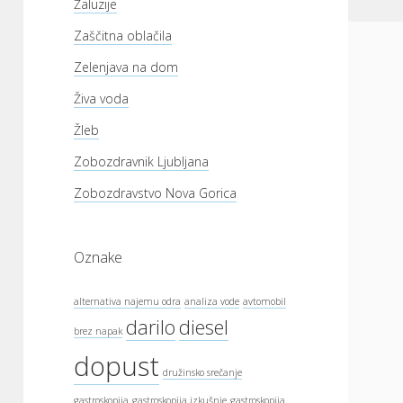
Žaluzije
Zaščitna oblačila
Zelenjava na dom
Živa voda
Žleb
Zobozdravnik Ljubljana
Zobozdravstvo Nova Gorica
Oznake
alternativa najemu odra
analiza vode
avtomobil
darilo
diesel
brez napak
dopust
družinsko srečanje
gastroskopija
gastroskopija izkušnje
gastroskopija