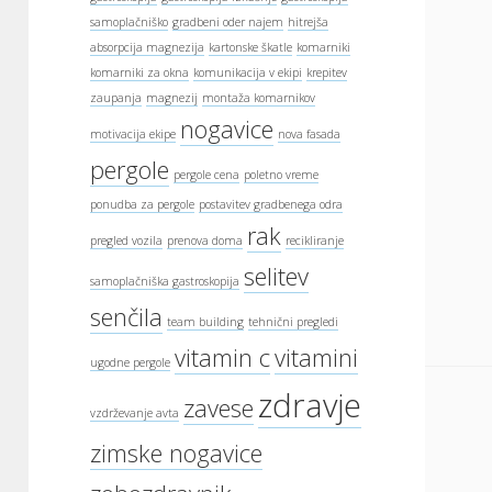
samoplačniško
gradbeni oder najem
hitrejša
absorpcija magnezija
kartonske škatle
komarniki
komarniki za okna
komunikacija v ekipi
krepitev
zaupanja
magnezij
montaža komarnikov
nogavice
motivacija ekipe
nova fasada
pergole
pergole cena
poletno vreme
ponudba za pergole
postavitev gradbenega odra
rak
pregled vozila
prenova doma
recikliranje
selitev
samoplačniška gastroskopija
senčila
team building
tehnični pregledi
vitamin c
vitamini
ugodne pergole
zdravje
zavese
vzdrževanje avta
zimske nogavice