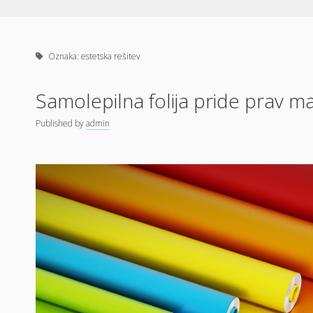
Oznaka:
estetska rešitev
Samolepilna folija pride prav ma
Published
by
admin