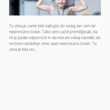
Dom in vrt
Domače olivno olje
Električna energija cena
Ta zima je zame bila najhujša do sedaj, ker sem bil
neprestano bolan. Tako sem začel premišljevati, da
Elektricna polnilnica
mi je padla odpornost in da moram nekaj narediti, da
Energetika
ne bom naslednjo zimo spet neprestano bolan. Ta
zima je bila res…
Espd
Facelift
Garažna vrata
Gasilci
Gastroskopija samoplačniško
Glukozamin
Grška hrana Izola