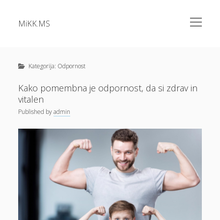
open
MiKK.MS
menu
Sidebar
Kategorije
Alu okna
Kategorija:
Odpornost
Analiza vode
Kako pomembna je odpornost, da si zdrav in
vitalen
Apartma Bovec
Published
by
admin
Bazeni Intex
Casino
Cene elektrike
Cvetlična korita
Dermatolog samoplačniško
Diesel
Dokolenke