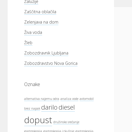
Žaluzije
Zaščitna oblačila
Zelenjava na dom
Živa voda
Žleb
Zobozdravnik Ljubljana
Zobozdravstvo Nova Gorica
Oznake
alternativa najemu odra
analiza vode
avtomobil
darilo
diesel
brez napak
dopust
družinsko srečanje
gastroskopija
gastroskopija izkušnje
gastroskopija