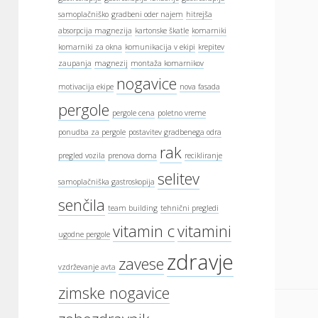
samoplačniško
gradbeni oder najem
hitrejša
absorpcija magnezija
kartonske škatle
komarniki
komarniki za okna
komunikacija v ekipi
krepitev
zaupanja
magnezij
montaža komarnikov
nogavice
motivacija ekipe
nova fasada
pergole
pergole cena
poletno vreme
ponudba za pergole
postavitev gradbenega odra
rak
pregled vozila
prenova doma
recikliranje
selitev
samoplačniška gastroskopija
senčila
team building
tehnični pregledi
vitamin c
vitamini
ugodne pergole
zdravje
zavese
vzdrževanje avta
zimske nogavice