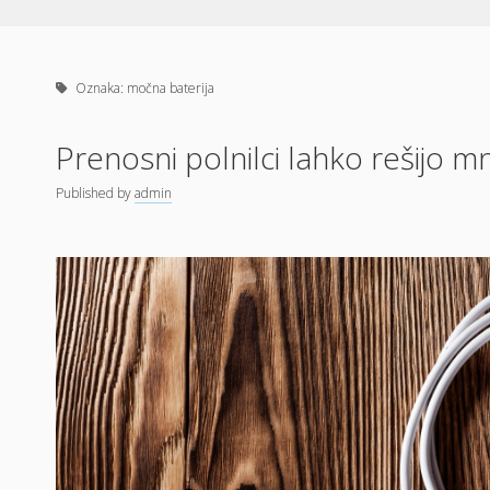
Oznaka:
močna baterija
Prenosni polnilci lahko rešijo m
Published
by
admin