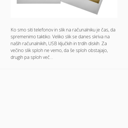
Dom in vrt
Domače olivno olje
Ko smo siti telefonov in slik na računalniku je čas, da
Električna energija cena
spremenimo taktiko. Veliko slik se danes skriva na
Elektricna polnilnica
naših računalnikih, USB ključkih in trdih diskih. Za
Energetika
večino slik sploh ne vemo, da še sploh obstajajo,
drugih pa sploh več…
Espd
Facelift
Garažna vrata
Gasilci
Gastroskopija samoplačniško
Glukozamin
Grška hrana Izola