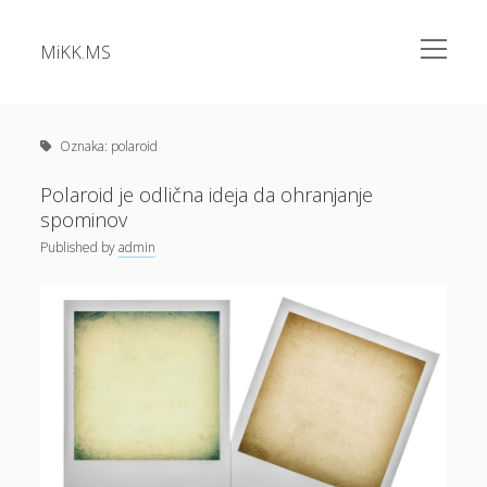
open
MiKK.MS
menu
Sidebar
Kategorije
Alu okna
Oznaka:
polaroid
Analiza vode
Polaroid je odlična ideja da ohranjanje
spominov
Apartma Bovec
Published
by
admin
Bazeni Intex
Casino
Cene elektrike
Cvetlična korita
Dermatolog samoplačniško
Diesel
Dokolenke