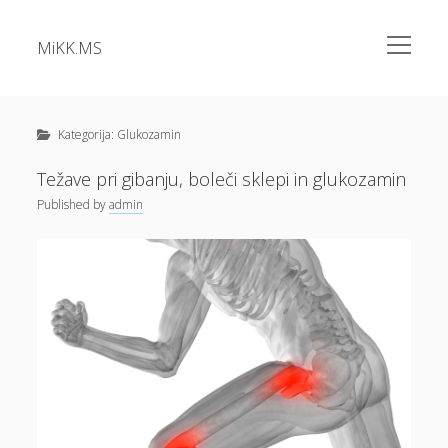
open
MiKK.MS
menu
Sidebar
Kategorije
Alu okna
Kategorija:
Glukozamin
Analiza vode
Težave pri gibanju, boleči sklepi in glukozamin
Apartma Bovec
Published
by
admin
Bazeni Intex
Casino
Cene elektrike
Cvetlična korita
Dermatolog samoplačniško
Diesel
Dokolenke