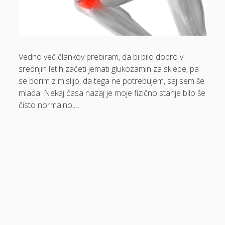
Dom in vrt
Domače olivno olje
Električna energija cena
Vedno več člankov prebiram, da bi bilo dobro v
srednjih letih začeti jemati glukozamin za sklepe, pa
Elektricna polnilnica
se borim z mislijo, da tega ne potrebujem, saj sem še
Energetika
mlada. Nekaj časa nazaj je moje fizično stanje bilo še
čisto normalno,…
Espd
Facelift
Garažna vrata
Gasilci
Gastroskopija samoplačniško
Glukozamin
Grška hrana Izola