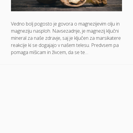
Dom in vrt
Domače olivno olje
Vedno bolj pogosto je govora o magnezijevim olju in
magneziju nasploh. Navsezadnje, je magnezij ključni
Električna energija cena
mineral za naše zdravje, saj je ključen za marsikatere
Elektricna polnilnica
reakcije ki se dogajajo v našem telesu. Predvsem pa
Energetika
pomaga mišicam in živcem, da se te…
Espd
Facelift
Garažna vrata
Gasilci
Gastroskopija samoplačniško
Glukozamin
Grška hrana Izola