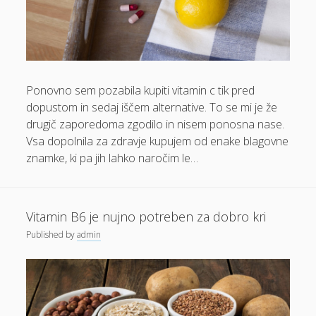
Dom in vrt
Domače olivno olje
Električna energija cena
Ponovno sem pozabila kupiti vitamin c tik pred
Elektricna polnilnica
dopustom in sedaj iščem alternative. To se mi je že
Energetika
drugič zaporedoma zgodilo in nisem ponosna nase.
Vsa dopolnila za zdravje kupujem od enake blagovne
Espd
znamke, ki pa jih lahko naročim le…
Facelift
Garažna vrata
Vitamin B6 je nujno potreben za dobro kri
Gasilci
Published
by
admin
Gastroskopija samoplačniško
Glukozamin
Grška hrana Izola