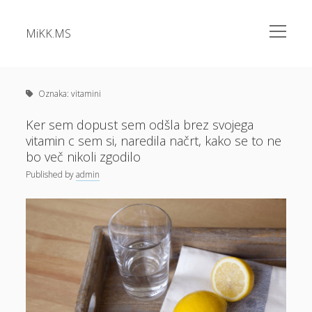
open
MiKK.MS
menu
Sidebar
Kategorije
Alu okna
Oznaka:
vitamini
Analiza vode
Ker sem dopust sem odšla brez svojega
vitamin c sem si, naredila načrt, kako se to ne
Apartma Bovec
bo več nikoli zgodilo
Bazeni Intex
Published
by
admin
Casino
Cene elektrike
Cvetlična korita
Dermatolog samoplačniško
Diesel
Dokolenke