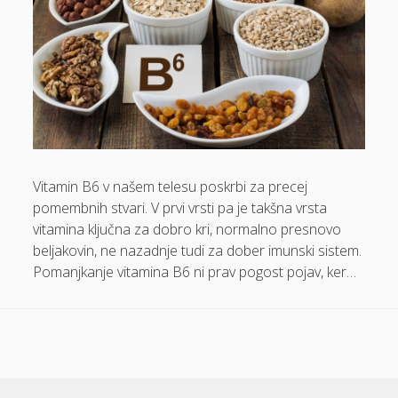
Gube na obrazu
Hrana
Izkušnje pacientov
Izleti po Sloveniji
Izola hotel
Jedilne mize
Vitamin B6 v našem telesu poskrbi za precej
Kamini
pomembnih stvari. V prvi vrsti pa je takšna vrsta
Kartonske škatle
vitamina ključna za dobro kri, normalno presnovo
beljakovin, ne nazadnje tudi za dober imunski sistem.
Kava
Pomanjkanje vitamina B6 ni prav pogost pojav, ker…
Komarnik za okna
Kožni rak
Kuhinja
Kumina