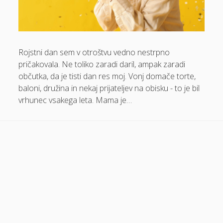
Dom in vrt
Domače olivno olje
Rojstni dan sem v otroštvu vedno nestrpno
Električna energija cena
pričakovala. Ne toliko zaradi daril, ampak zaradi
Elektricna polnilnica
občutka, da je tisti dan res moj. Vonj domače torte,
Energetika
baloni, družina in nekaj prijateljev na obisku - to je bil
vrhunec vsakega leta. Mama je…
Espd
Facelift
Garažna vrata
Gasilci
Gastroskopija samoplačniško
Glukozamin
Grška hrana Izola