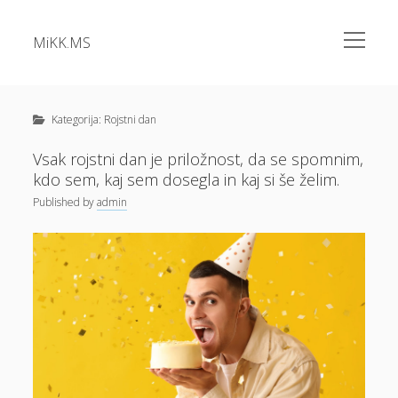
open
MiKK.MS
menu
Sidebar
Kategorije
Alu okna
Kategorija:
Rojstni dan
Analiza vode
Vsak rojstni dan je priložnost, da se spomnim,
kdo sem, kaj sem dosegla in kaj si še želim.
Apartma Bovec
Published
by
admin
Bazeni Intex
Casino
Cene elektrike
Cvetlična korita
Dermatolog samoplačniško
Diesel
Dokolenke