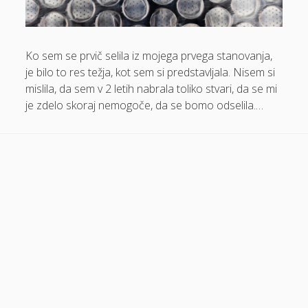
Dom in vrt
Domače olivno olje
Ko sem se prvič selila iz mojega prvega stanovanja,
Električna energija cena
je bilo to res težja, kot sem si predstavljala. Nisem si
mislila, da sem v 2 letih nabrala toliko stvari, da se mi
Elektricna polnilnica
je zdelo skoraj nemogoče, da se bomo odselila.…
Energetika
Espd
Facelift
Garažna vrata
Gasilci
Gastroskopija samoplačniško
Glukozamin
Grška hrana Izola