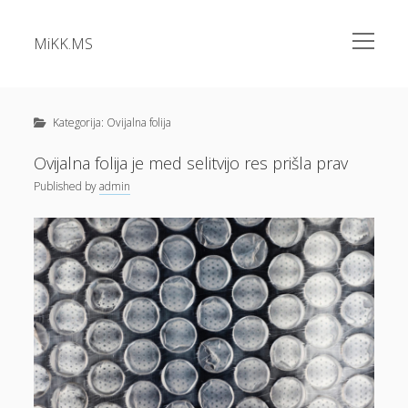
open
MiKK.MS
menu
Sidebar
Kategorije
Alu okna
Kategorija:
Ovijalna folija
Analiza vode
Ovijalna folija je med selitvijo res prišla prav
Apartma Bovec
Published
by
admin
Bazeni Intex
Casino
Cene elektrike
Cvetlična korita
Dermatolog samoplačniško
Diesel
Dokolenke