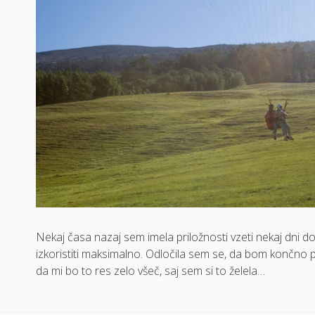
Nekaj časa nazaj sem imela priložnosti vzeti nekaj dni 
izkoristiti maksimalno. Odločila sem se, da bom končno p
da mi bo to res zelo všeč, saj sem si to želela…