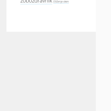
zobozdravnik
čiščenje oken