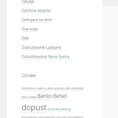
Žaluzije
Zaščitna oblačila
Zelenjava na dom
Živa voda
Žleb
Zobozdravnik Ljubljana
Zobozdravstvo Nova Gorica
Oznake
alternativa najemu odra
analiza vode
avtomobil
darilo
diesel
brez napak
dopust
družinsko srečanje
gastroskopija
gastroskopija izkušnje
gastroskopija