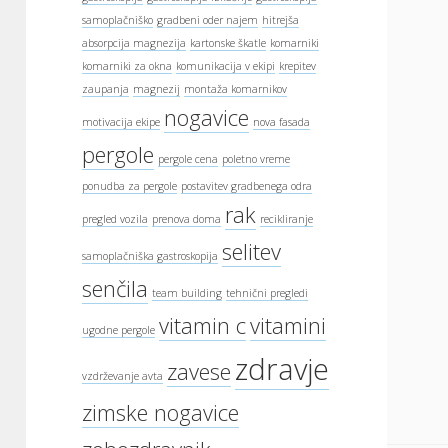
samoplačniško
gradbeni oder najem
hitrejša
absorpcija magnezija
kartonske škatle
komarniki
komarniki za okna
komunikacija v ekipi
krepitev
zaupanja
magnezij
montaža komarnikov
nogavice
motivacija ekipe
nova fasada
pergole
pergole cena
poletno vreme
ponudba za pergole
postavitev gradbenega odra
rak
pregled vozila
prenova doma
recikliranje
selitev
samoplačniška gastroskopija
senčila
team building
tehnični pregledi
vitamin c
vitamini
ugodne pergole
zdravje
zavese
vzdrževanje avta
zimske nogavice