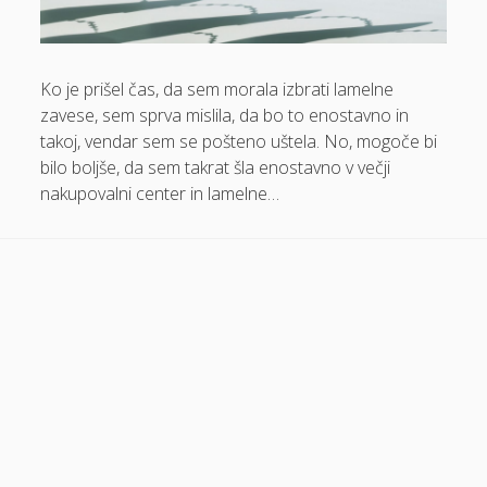
Dom in vrt
Domače olivno olje
Ko je prišel čas, da sem morala izbrati lamelne
Električna energija cena
zavese, sem sprva mislila, da bo to enostavno in
takoj, vendar sem se pošteno uštela. No, mogoče bi
Elektricna polnilnica
bilo boljše, da sem takrat šla enostavno v večji
Energetika
nakupovalni center in lamelne…
Espd
Facelift
Garažna vrata
Gasilci
Gastroskopija samoplačniško
Glukozamin
Grška hrana Izola