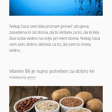
Dom in vrt
Domače olivno olje
Nekaj časa sem bila priznam preveč utrujena,
Električna energija cena
zasedena in od doma, da bi skrbela za to, da bi bila
Elektricna polnilnica
živa voda vedno na voljo pri meni doma. Nekaj časa
Energetika
sem zelo dobro skrbela za to, da sem to imela
vedno…
Espd
Facelift
Garažna vrata
Vitamin B6 je nujno potreben za dobro kri
Published
by
admin
Gasilci
Gastroskopija samoplačniško
Glukozamin
Grška hrana Izola