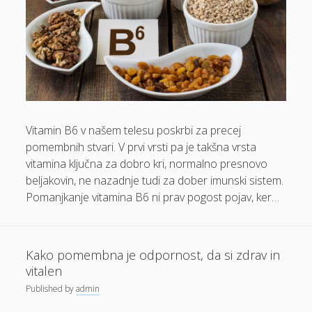
Gube na obrazu
Hrana
Izkušnje pacientov
Izleti po Sloveniji
Izola hotel
Jedilne mize
Vitamin B6 v našem telesu poskrbi za precej
pomembnih stvari. V prvi vrsti pa je takšna vrsta
Kamini
vitamina ključna za dobro kri, normalno presnovo
Kartonske škatle
beljakovin, ne nazadnje tudi za dober imunski sistem.
Pomanjkanje vitamina B6 ni prav pogost pojav, ker…
Kava
Komarnik za okna
Kožni rak
Kako pomembna je odpornost, da si zdrav in
vitalen
Kuhinja
Published
by
admin
Kumina