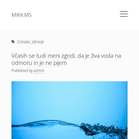
open
MiKK.MS
menu
Sidebar
Kategorije
Alu okna
Oznaka:
zdravje
Analiza vode
Včasih se tudi meni zgodi, da je živa voda na
odmoru in je ne pijem
Apartma Bovec
Published
by
admin
Bazeni Intex
Casino
Cene elektrike
Cvetlična korita
Dermatolog samoplačniško
Diesel
Dokolenke