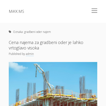
open
MiKK.MS
menu
Sidebar
Kategorije
Alu okna
Oznaka:
gradbeni oder najem
Analiza vode
Cena najema za gradbeni oder je lahko
vrtoglavo visoka
Apartma Bovec
Published
by
admin
Bazeni Intex
Casino
Cene elektrike
Cvetlična korita
Dermatolog samoplačniško
Diesel
Dokolenke