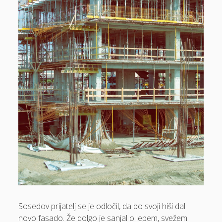
Dom in vrt
Domače olivno olje
Električna energija cena
Elektricna polnilnica
Energetika
Espd
Facelift
Garažna vrata
Gasilci
Gastroskopija samoplačniško
Glukozamin
Sosedov prijatelj se je odločil, da bo svoji hiši dal
Grška hrana Izola
novo fasado. Že dolgo je sanjal o lepem, svežem