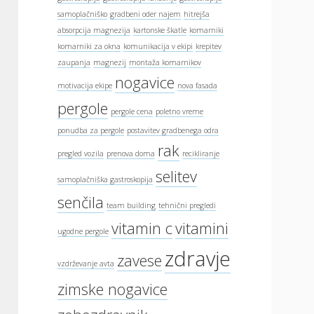
samoplačniško
gradbeni oder najem
hitrejša
absorpcija magnezija
kartonske škatle
komarniki
komarniki za okna
komunikacija v ekipi
krepitev
zaupanja
magnezij
montaža komarnikov
nogavice
motivacija ekipe
nova fasada
pergole
pergole cena
poletno vreme
ponudba za pergole
postavitev gradbenega odra
rak
pregled vozila
prenova doma
recikliranje
selitev
samoplačniška gastroskopija
senčila
team building
tehnični pregledi
vitamin c
vitamini
ugodne pergole
zdravje
zavese
vzdrževanje avta
zimske nogavice