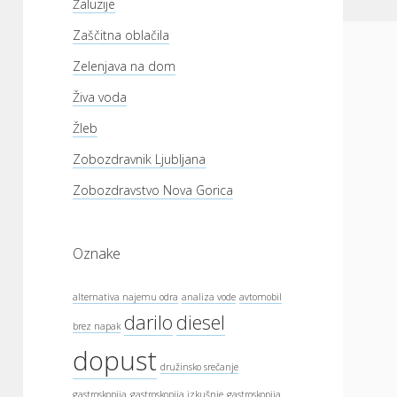
Žaluzije
Zaščitna oblačila
Zelenjava na dom
Živa voda
Žleb
Zobozdravnik Ljubljana
Zobozdravstvo Nova Gorica
Oznake
alternativa najemu odra
analiza vode
avtomobil
darilo
diesel
brez napak
dopust
družinsko srečanje
gastroskopija
gastroskopija izkušnje
gastroskopija