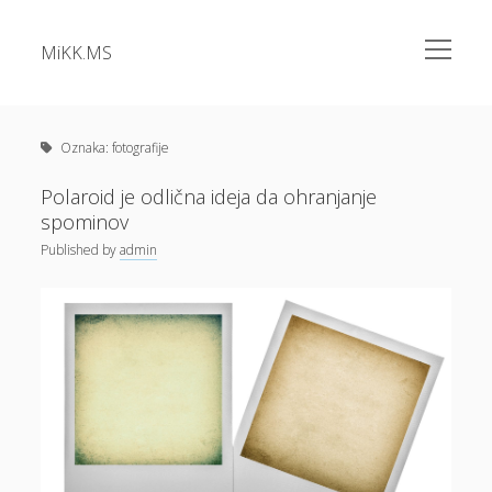
open
MiKK.MS
menu
Sidebar
Kategorije
Alu okna
Oznaka:
fotografije
Analiza vode
Polaroid je odlična ideja da ohranjanje
spominov
Apartma Bovec
Published
by
admin
Bazeni Intex
Casino
Cene elektrike
Cvetlična korita
Dermatolog samoplačniško
Diesel
Dokolenke