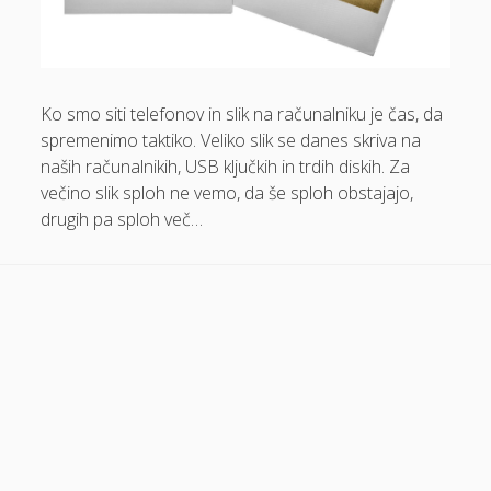
Dom in vrt
Domače olivno olje
Ko smo siti telefonov in slik na računalniku je čas, da
Električna energija cena
spremenimo taktiko. Veliko slik se danes skriva na
Elektricna polnilnica
naših računalnikih, USB ključkih in trdih diskih. Za
Energetika
večino slik sploh ne vemo, da še sploh obstajajo,
drugih pa sploh več…
Espd
Facelift
Garažna vrata
Gasilci
Gastroskopija samoplačniško
Glukozamin
Grška hrana Izola