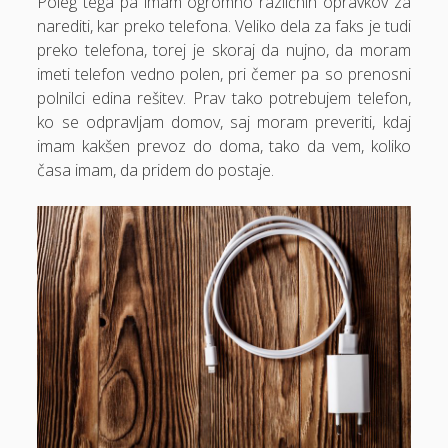
Poleg tega pa imam ogromno različnih opravkov za
narediti, kar preko telefona. Veliko dela za faks je tudi
Dom in vrt
preko telefona, torej je skoraj da nujno, da moram
Domače olivno olje
imeti telefon vedno polen, pri čemer pa so prenosni
polnilci edina rešitev. Prav tako potrebujem telefon,
Električna energija cena
ko se odpravljam domov, saj moram preveriti, kdaj
Elektricna polnilnica
imam kakšen prevoz do doma, tako da vem, koliko
časa imam, da pridem do postaje.
Energetika
Espd
Facelift
Garažna vrata
Gasilci
Gastroskopija samoplačniško
Glukozamin
Grška hrana Izola