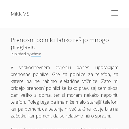
open
MiKK.MS
menu
Sidebar
Kategorije
Alu okna
Prenosni polnilci lahko rešijo mnogo
preglavic
Analiza vode
Published
by
admin
Apartma Bovec
V vsakodnevnem življenju danes uporabljam
Bazeni Intex
prenosne polnilce. Gre za polnilce za telefon, za
Casino
katere pa ne rabimo električne vtičnice. Zato mi
pridejo prenosni polnilci še kako prav, saj sem skozi
Cene elektrike
dan veliko z doma, ter si moram nekako napolniti
Cvetlična korita
telefon. Poleg tega pa imam že malo starejši telefon,
Dermatolog samoplačniško
kar pa pomeni, da baterija ni več takšna, kot je bila na
začetku, kar pomeni, da se relativno hitro sprazni.
Diesel
Dokolenke