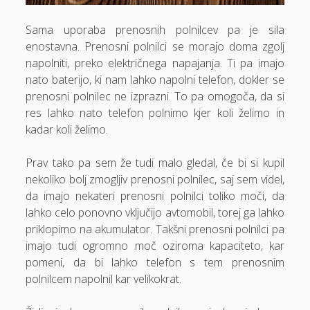
Gube na obrazu
Hrana
Sama uporaba prenosnih polnilcev pa je sila
enostavna. Prenosni polnilci se morajo doma zgolj
Izkušnje pacientov
napolniti, preko električnega napajanja. Ti pa imajo
Izleti po Sloveniji
nato baterijo, ki nam lahko napolni telefon, dokler se
prenosni polnilec ne izprazni. To pa omogoča, da si
Izola hotel
res lahko nato telefon polnimo kjer koli želimo in
Jedilne mize
kadar koli želimo.
Kamini
Prav tako pa sem že tudi malo gledal, če bi si kupil
Kartonske škatle
nekoliko bolj zmogljiv prenosni polnilec, saj sem videl,
da imajo nekateri prenosni polnilci toliko moči, da
Kava
lahko celo ponovno vključijo avtomobil, torej ga lahko
Komarnik za okna
priklopimo na akumulator. Takšni prenosni polnilci pa
imajo tudi ogromno moč oziroma kapaciteto, kar
Kožni rak
pomeni, da bi lahko telefon s tem prenosnim
Kuhinja
polnilcem napolnil kar velikokrat.
Kumina