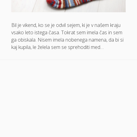
Dom in vrt
Domače olivno olje
Bil je vikend, ko se je odvil sejem, ki je v našem kraju
Električna energija cena
vsako leto istega časa. Tokrat sem imela čas in sem
ga obiskala. Nisem imela nobenega namena, da bi si
Elektricna polnilnica
kaj kupila, le želela sem se sprehoditi med…
Energetika
Espd
Facelift
Garažna vrata
Gasilci
Gastroskopija samoplačniško
Glukozamin
Grška hrana Izola