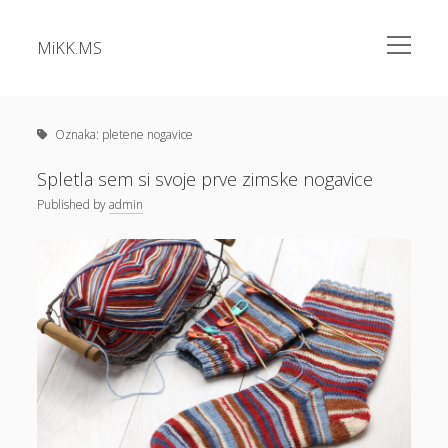
open
MiKK.MS
menu
Sidebar
Kategorije
Alu okna
Oznaka:
pletene nogavice
Analiza vode
Spletla sem si svoje prve zimske nogavice
Apartma Bovec
Published
by
admin
Bazeni Intex
Casino
Cene elektrike
Cvetlična korita
Dermatolog samoplačniško
Diesel
Dokolenke