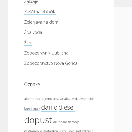
Žaluzije
Zaščitna oblačila
Zelenjava na dom
Živa voda
Žleb
Zobozdravnik Ljubljana
Zobozdravstvo Nova Gorica
Oznake
alternativa najemu odra
analiza vode
avtomobil
darilo
diesel
brez napak
dopust
družinsko srečanje
gastroskopija
gastroskopija izkušnje
gastroskopija