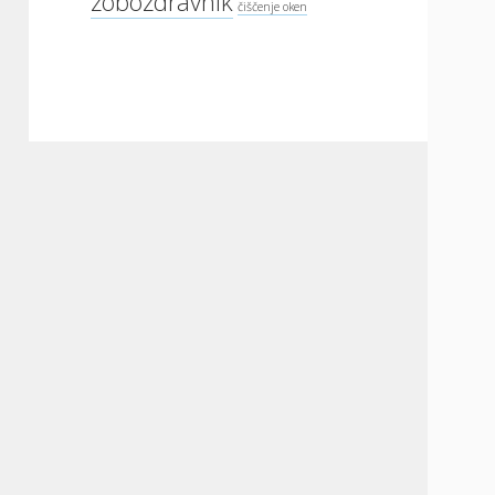
zobozdravnik
čiščenje oken