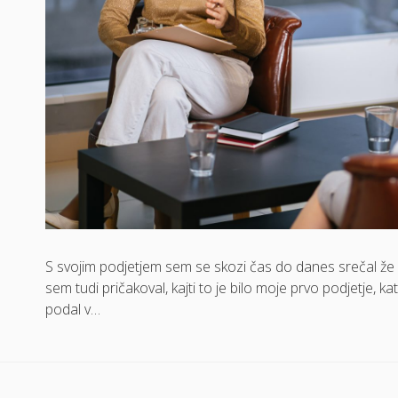
S svojim podjetjem sem se skozi čas do danes srečal že z k
sem tudi pričakoval, kajti to je bilo moje prvo podjetje, k
podal v…