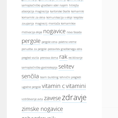
samoplačniško
gradbeni oder najem
hitrejša
absorpcija magnezija
kartonske škatle
komarniki
komarniki za okna
komunikacija v ekipi
krepitev
zaupanja
magnezij
montaža komarnikov
nogavice
motivacija ekipe
nova fasada
pergole
pergole cena
poletno vreme
ponudba za pergole
postavitev gradbenega odra
rak
pregled vozila
prenova doma
recikliranje
selitev
samoplačniška gastroskopija
senčila
team building
tehnični pregledi
vitamin c
vitamini
ugodne pergole
zdravje
zavese
vzdrževanje avta
zimske nogavice