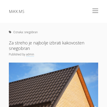
open
MiKK.MS
menu
Sidebar
Kategorije
Alu okna
Oznaka:
snegobran
Analiza vode
Za streho je najbolje izbrati kakovosten
snegobran
Apartma Bovec
Published
by
admin
Bazeni Intex
Casino
Cene elektrike
Cvetlična korita
Dermatolog samoplačniško
Diesel
Dokolenke