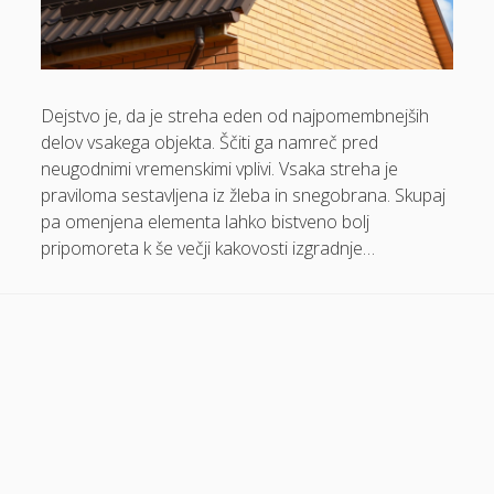
Dom in vrt
Domače olivno olje
Dejstvo je, da je streha eden od najpomembnejših
Električna energija cena
delov vsakega objekta. Ščiti ga namreč pred
Elektricna polnilnica
neugodnimi vremenskimi vplivi. Vsaka streha je
Energetika
praviloma sestavljena iz žleba in snegobrana. Skupaj
pa omenjena elementa lahko bistveno bolj
Espd
pripomoreta k še večji kakovosti izgradnje…
Facelift
Garažna vrata
Gasilci
Gastroskopija samoplačniško
Glukozamin
Grška hrana Izola