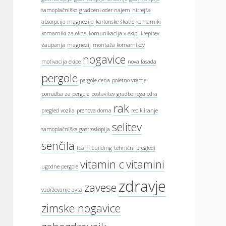
samoplačniško
gradbeni oder najem
hitrejša
absorpcija magnezija
kartonske škatle
komarniki
komarniki za okna
komunikacija v ekipi
krepitev
zaupanja
magnezij
montaža komarnikov
nogavice
motivacija ekipe
nova fasada
pergole
pergole cena
poletno vreme
ponudba za pergole
postavitev gradbenega odra
rak
pregled vozila
prenova doma
recikliranje
selitev
samoplačniška gastroskopija
senčila
team building
tehnični pregledi
vitamin c
vitamini
ugodne pergole
zdravje
zavese
vzdrževanje avta
zimske nogavice