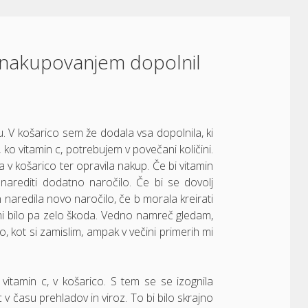
d nakupovanjem dopolnil
u. V košarico sem že dodala vsa dopolnila, ki
 ko vitamin c, potrebujem v povečani količini.
v košarico ter opravila nakup. Če bi vitamin
narediti dodatno naročilo. Če bi se dovolj
 naredila novo naročilo, če b morala kreirati
 mi bilo pa zelo škoda. Vedno namreč gledam,
 kot si zamislim, ampak v večini primerih mi
tamin c, v košarico. S tem se se izognila
v času prehladov in viroz. To bi bilo skrajno