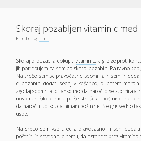
Skoraj pozabljen vitamin c me
Published
by
admin
Skoraj bi pozabila dokupiti
vitamin c,
ki gre že proti konc
jih potrebujem, ta sem pa skoraj pozabila. Pa ravno zdaj,
Na srečo sem se pravočasno spomnila in sem jih dodala 
c, pozabila dodati sedaj v košarico, bi potem morala 
zgodaj spomnila, bi lahko morda naročilo še stornirala in
novo naročilo bi imela pa še strošek s poštnino, kar bi
da naročim toliko, da nimam poštnine. Ne gre vedno tako,
uspe.
Na srečo sem vse uredila pravočasno in sem dodala vi
poštnini in seveda tudi temu, da ostanem brez vitamina c 