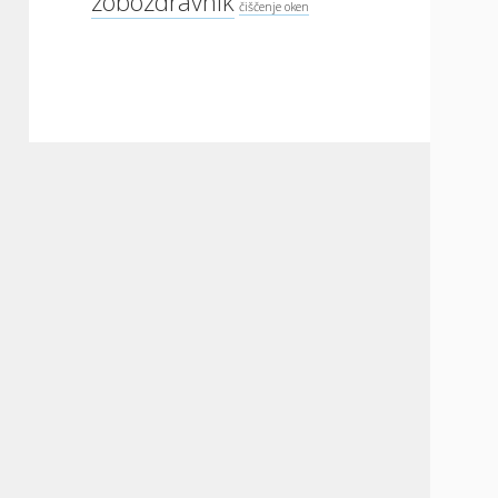
zobozdravnik
čiščenje oken