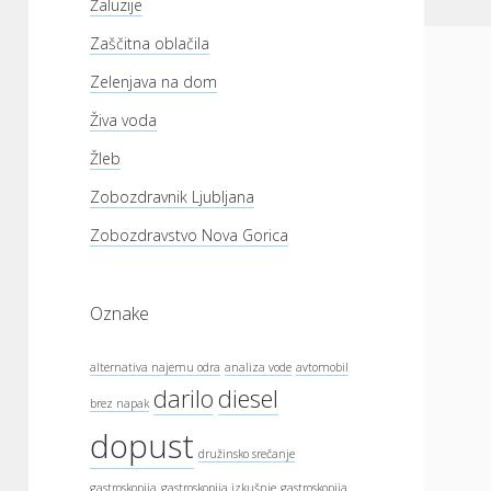
Žaluzije
Zaščitna oblačila
Zelenjava na dom
Živa voda
Žleb
Zobozdravnik Ljubljana
Zobozdravstvo Nova Gorica
Oznake
alternativa najemu odra
analiza vode
avtomobil
darilo
diesel
brez napak
dopust
družinsko srečanje
gastroskopija
gastroskopija izkušnje
gastroskopija