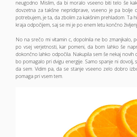
neugodno Mislim, da bi moralo vseeno biti telo še kak
dovzetna za takšne nepridiprave, vseeno je pa bolje de
potrebujem, je ta, da zbolim za kakšnim prehladom. Ta 
kraja odpočijem, saj se mi je po enem letu končno življenjsk
No na srečo mi vitamin c, dopolnila ne bo zmanjkalo, p
po vsej verjetnosti, kar pomeni, da bom lahko še nap
dokončno lahko odpočila. Nakupila sem še nekaj novih d
bo pomagalo pri dvigu energije. Samo spanje ni dovolj, s
da sem. Vidim pa, da se stanje vseeno zelo dobro izbolj
pomaga pri vsem tem.