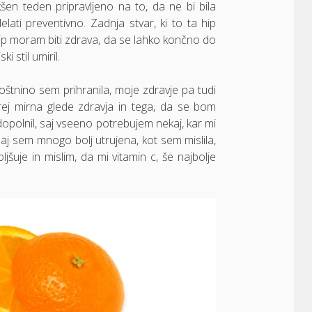
šen teden pripravljeno na to, da ne bi bila
lati preventivno. Zadnja stvar, ki to ta hip
hip moram biti zdrava, da se lahko končno do
i stil umiril.
oštnino sem prihranila, moje zdravje pa tudi
rej mirna glede zdravja in tega, da se bom
opolnil, saj vseeno potrebujem nekaj, kar mi
aj sem mnogo bolj utrujena, kot sem mislila,
šuje in mislim, da mi vitamin c, še najbolje