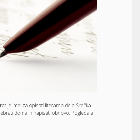
t je imel za opisati literarno delo Srečka
 prebrati doma in napisati obnovo. Pogledala