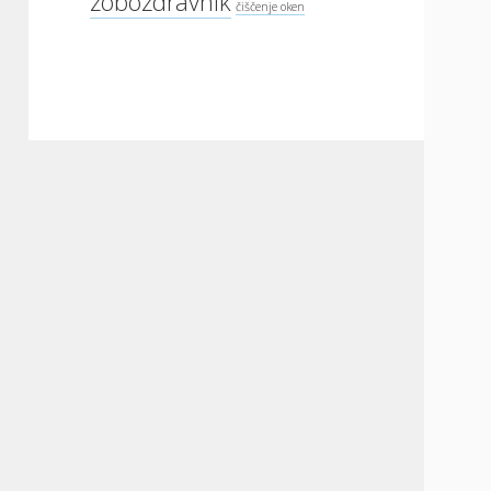
zobozdravnik
čiščenje oken