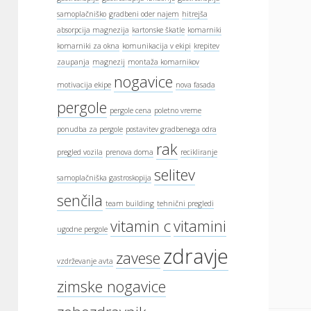
samoplačniško
gradbeni oder najem
hitrejša
absorpcija magnezija
kartonske škatle
komarniki
komarniki za okna
komunikacija v ekipi
krepitev
zaupanja
magnezij
montaža komarnikov
nogavice
motivacija ekipe
nova fasada
pergole
pergole cena
poletno vreme
ponudba za pergole
postavitev gradbenega odra
rak
pregled vozila
prenova doma
recikliranje
selitev
samoplačniška gastroskopija
senčila
team building
tehnični pregledi
vitamin c
vitamini
ugodne pergole
zdravje
zavese
vzdrževanje avta
zimske nogavice