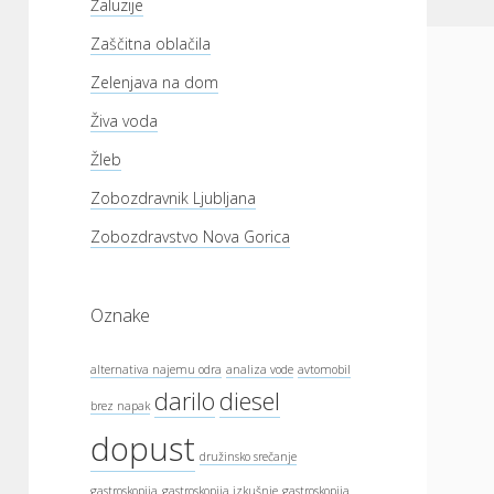
Žaluzije
Zaščitna oblačila
Zelenjava na dom
Živa voda
Žleb
Zobozdravnik Ljubljana
Zobozdravstvo Nova Gorica
Oznake
alternativa najemu odra
analiza vode
avtomobil
darilo
diesel
brez napak
dopust
družinsko srečanje
gastroskopija
gastroskopija izkušnje
gastroskopija