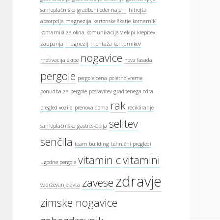
samoplačniško
gradbeni oder najem
hitrejša
absorpcija magnezija
kartonske škatle
komarniki
komarniki za okna
komunikacija v ekipi
krepitev
zaupanja
magnezij
montaža komarnikov
nogavice
motivacija ekipe
nova fasada
pergole
pergole cena
poletno vreme
ponudba za pergole
postavitev gradbenega odra
rak
pregled vozila
prenova doma
recikliranje
selitev
samoplačniška gastroskopija
senčila
team building
tehnični pregledi
vitamin c
vitamini
ugodne pergole
zdravje
zavese
vzdrževanje avta
zimske nogavice