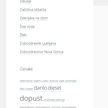
Žaluzije
Zaščitna oblačila
Zelenjava na dom
Živa voda
Žleb
Zobozdravnik Ljubljana
Zobozdravstvo Nova Gorica
Oznake
alternativa najemu odra
analiza vode
avtomobil
darilo
diesel
brez napak
dopust
družinsko srečanje
gastroskopija
gastroskopija izkušnje
gastroskopija