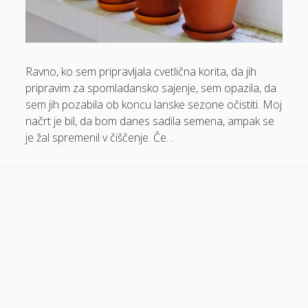
Dom in vrt
Domače olivno olje
Ravno, ko sem pripravljala cvetlična korita, da jih
Električna energija cena
pripravim za spomladansko sajenje, sem opazila, da
Elektricna polnilnica
sem jih pozabila ob koncu lanske sezone očistiti. Moj
Energetika
načrt je bil, da bom danes sadila semena, ampak se
je žal spremenil v čiščenje. Če…
Espd
Facelift
Garažna vrata
Gasilci
Gastroskopija samoplačniško
Glukozamin
Grška hrana Izola