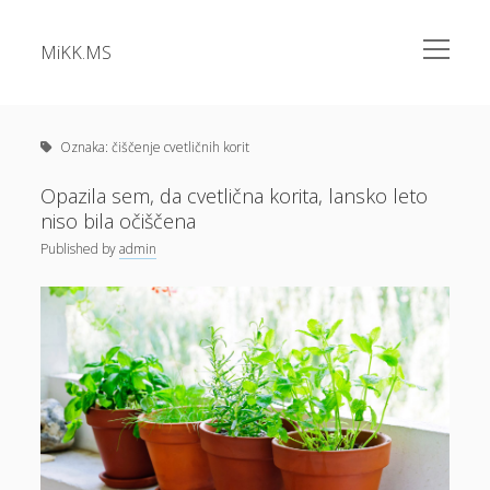
open
MiKK.MS
menu
Sidebar
Kategorije
Alu okna
Oznaka:
čiščenje cvetličnih korit
Analiza vode
Opazila sem, da cvetlična korita, lansko leto
niso bila očiščena
Apartma Bovec
Published
by
admin
Bazeni Intex
Casino
Cene elektrike
Cvetlična korita
Dermatolog samoplačniško
Diesel
Dokolenke