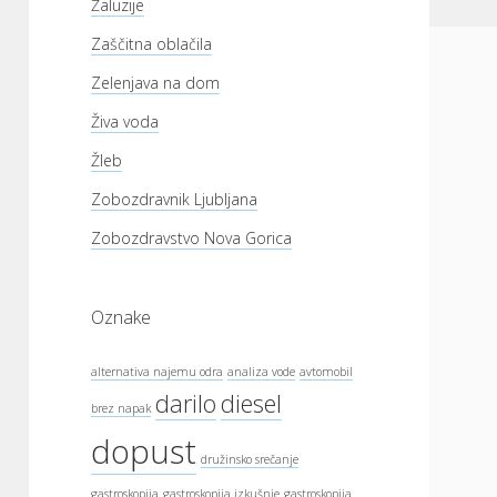
Žaluzije
Zaščitna oblačila
Zelenjava na dom
Živa voda
Žleb
Zobozdravnik Ljubljana
Zobozdravstvo Nova Gorica
Oznake
alternativa najemu odra
analiza vode
avtomobil
darilo
diesel
brez napak
dopust
družinsko srečanje
gastroskopija
gastroskopija izkušnje
gastroskopija