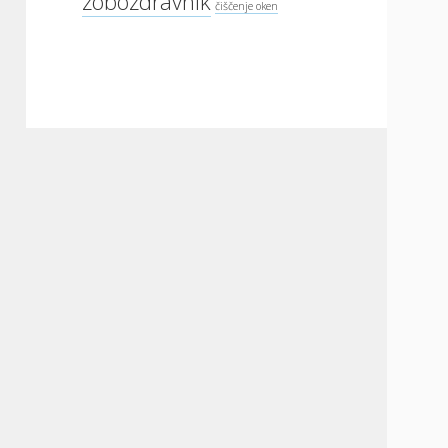
zobozdravnik
čiščenje oken