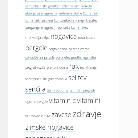
samoplačniško
gradbeni oder najem
hitrejša
absorpcija magnezija
kartonske škatle
komarniki
komarniki za okna
komunikacija v ekipi
krepitev
zaupanja
magnezij
montaža komarnikov
nogavice
motivacija ekipe
nova fasada
pergole
pergole cena
poletno vreme
ponudba za pergole
postavitev gradbenega odra
rak
pregled vozila
prenova doma
recikliranje
selitev
samoplačniška gastroskopija
senčila
team building
tehnični pregledi
vitamin c
vitamini
ugodne pergole
zdravje
zavese
vzdrževanje avta
zimske nogavice