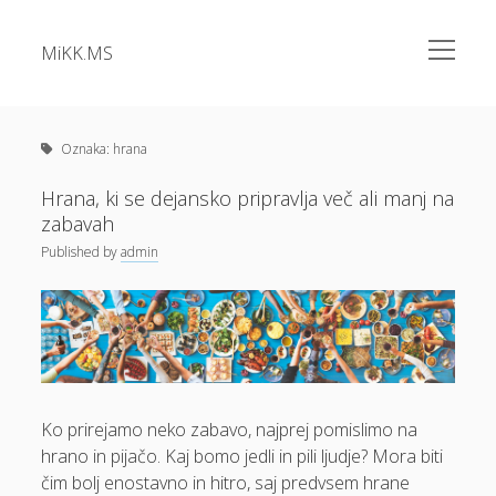
open
MiKK.MS
menu
Sidebar
Kategorije
Alu okna
Oznaka:
hrana
Analiza vode
Hrana, ki se dejansko pripravlja več ali manj na
zabavah
Apartma Bovec
Published
by
admin
Bazeni Intex
Casino
Cene elektrike
Cvetlična korita
Dermatolog samoplačniško
Ko prirejamo neko zabavo, najprej pomislimo na
hrano in pijačo. Kaj bomo jedli in pili ljudje? Mora biti
Diesel
čim bolj enostavno in hitro, saj predvsem hrane
Dokolenke