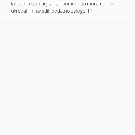
lahko hitro zmanjka, kar pomeni, da moramo hitro
Dom in vrt
ukrepati in narediti dodatno zalogo. Pri…
Domače olivno olje
Električna energija cena
Elektricna polnilnica
Energetika
Espd
Facelift
Garažna vrata
Gasilci
Gastroskopija samoplačniško
Glukozamin
Grška hrana Izola