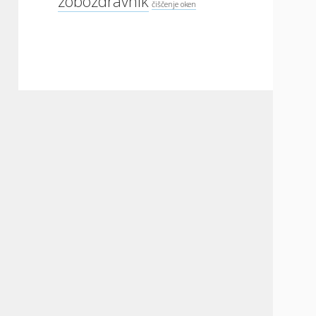
zobozdravnik
čiščenje oken