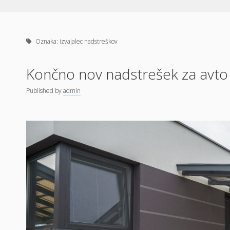
Oznaka:
izvajalec nadstreškov
Končno nov nadstrešek za avto
Published
by
admin