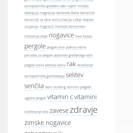
samoplačniško
gradbeni oder najem
hitrejša
absorpcija magnezija
kartonske škatle
komarniki
komarniki za okna
komunikacija v ekipi
krepitev
zaupanja
magnezij
montaža komarnikov
nogavice
motivacija ekipe
nova fasada
pergole
pergole cena
poletno vreme
ponudba za pergole
postavitev gradbenega odra
rak
pregled vozila
prenova doma
recikliranje
selitev
samoplačniška gastroskopija
senčila
team building
tehnični pregledi
vitamin c
vitamini
ugodne pergole
zdravje
zavese
vzdrževanje avta
zimske nogavice