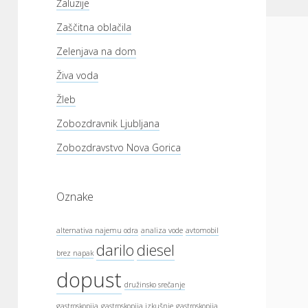
Žaluzije
Zaščitna oblačila
Zelenjava na dom
Živa voda
Žleb
Zobozdravnik Ljubljana
Zobozdravstvo Nova Gorica
Oznake
alternativa najemu odra
analiza vode
avtomobil
darilo
diesel
brez napak
dopust
družinsko srečanje
gastroskopija
gastroskopija izkušnje
gastroskopija