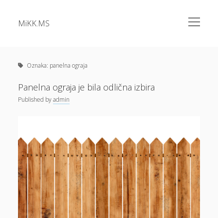
open
MiKK.MS
menu
Sidebar
Kategorije
Alu okna
Oznaka:
panelna ograja
Analiza vode
Panelna ograja je bila odlična izbira
Apartma Bovec
Published
by
admin
Bazeni Intex
Casino
Cene elektrike
Cvetlična korita
Dermatolog samoplačniško
Diesel
Dokolenke