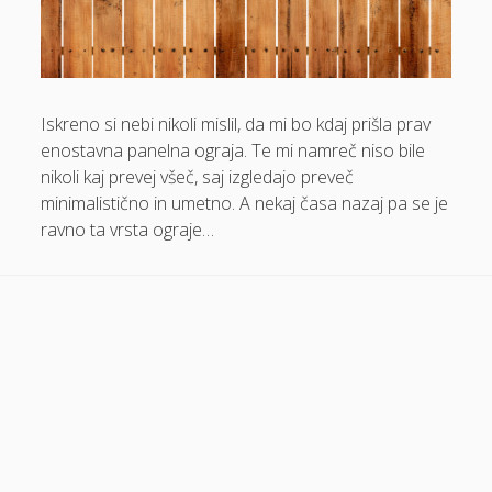
Dom in vrt
Domače olivno olje
Električna energija cena
Iskreno si nebi nikoli mislil, da mi bo kdaj prišla prav
enostavna panelna ograja. Te mi namreč niso bile
Elektricna polnilnica
nikoli kaj prevej všeč, saj izgledajo preveč
Energetika
minimalistično in umetno. A nekaj časa nazaj pa se je
ravno ta vrsta ograje…
Espd
Facelift
Garažna vrata
Gasilci
Gastroskopija samoplačniško
Glukozamin
Grška hrana Izola