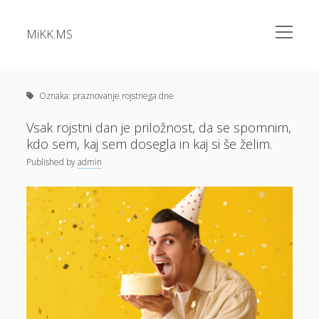
open
MiKK.MS
menu
Sidebar
Kategorije
Alu okna
Oznaka:
praznovanje rojstnega dne
Analiza vode
Vsak rojstni dan je priložnost, da se spomnim,
kdo sem, kaj sem dosegla in kaj si še želim.
Apartma Bovec
Published
by
admin
Bazeni Intex
Casino
Cene elektrike
Cvetlična korita
Dermatolog samoplačniško
Diesel
Dokolenke