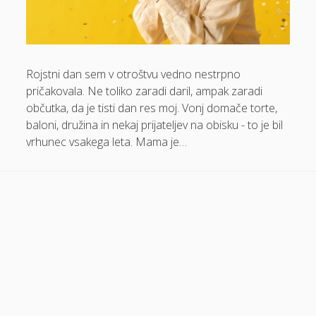
Dom in vrt
Domače olivno olje
Rojstni dan sem v otroštvu vedno nestrpno
Električna energija cena
pričakovala. Ne toliko zaradi daril, ampak zaradi
Elektricna polnilnica
občutka, da je tisti dan res moj. Vonj domače torte,
Energetika
baloni, družina in nekaj prijateljev na obisku - to je bil
vrhunec vsakega leta. Mama je…
Espd
Facelift
Garažna vrata
Gasilci
Gastroskopija samoplačniško
Glukozamin
Grška hrana Izola