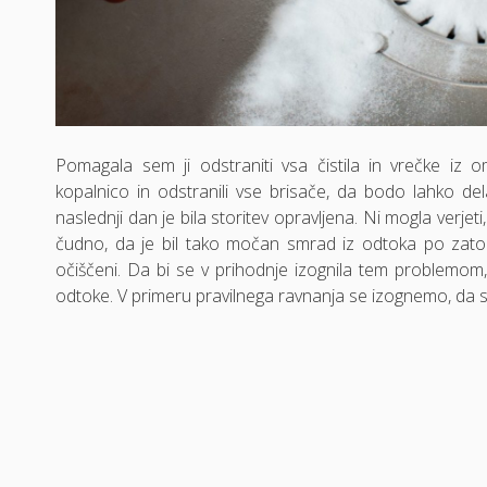
Pomagala sem ji odstraniti vsa čistila in vrečke iz om
kopalnico in odstranili vse brisače, da bodo lahko de
naslednji dan je bila storitev opravljena. Ni mogla verjet
čudno, da je bil tako močan smrad iz odtoka po zatohl
očiščeni. Da bi se v prihodnje izognila tem problemom, s
odtoke. V primeru pravilnega ravnanja se izognemo, da s