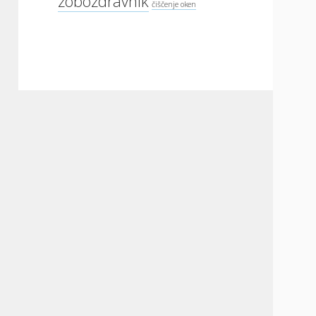
zobozdravnik
čiščenje oken