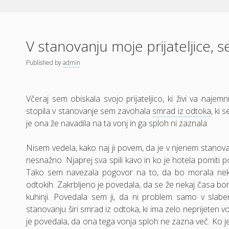
V stanovanju moje prijateljice, se
Published
by
admin
Včeraj sem obiskala svojo prijateljico, ki živi va naj
stopila v stanovanje sem zavohala
smrad iz odtoka
, ki 
je ona že navadila na ta vonj in ga sploh ni zaznala.
Nisem vedela, kako naj ji povem, da je v njenem stanovanj
nesnažno. Njaprej sva spili kavo in ko je hotela pomiti 
Tako sem navezala pogovor na to, da bo morala nekaj
odtokih. Zakrbljeno je povedala, da se že nekaj časa bori
kuhinji. Povedala sem ji, da ni problem samo v sla
stanovanju širi smrad iz odtoka, ki ima zelo neprijeten vo
je povedala, da ona tega vonja sploh ne zazna več. Ko je t