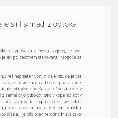
 je širil smrad iz odtoka
emniškem stanovanju v mestu. Najprej, ko sem
se je širil po celotnem stanovanju. Mogoče se
u res neprijeten vonj in daje vtis, da je vse
posodo, sem videla, da odtok ne požira vode.
 ukreniti glede boljše pretočnosti vode v
 z zamašitvijo odtokov tako v kopalnici kot v
bem požiranju vode ampak, da se po celem
nj po zastarani umazaniji. Kot sem si mislila,
o slišala, ji je bilo prav nerodno in sva takoj