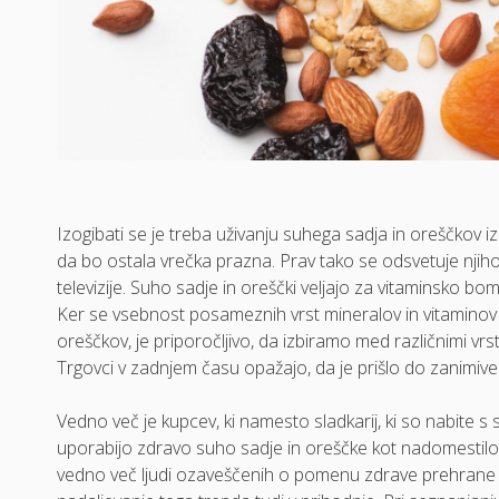
Izogibati se je treba uživanju suhega sadja in oreščkov iz
da bo ostala vrečka prazna. Prav tako se odsvetuje njih
televizije. Suho sadje in oreščki veljajo za vitaminsko bo
Ker se vsebnost posameznih vrst mineralov in vitaminov ra
oreščkov, je priporočljivo, da izbiramo med različnimi vrs
Trgovci v zadnjem času opažajo, da je prišlo do zanim
Vedno več je kupcev, ki namesto sladkarij, ki so nabite s 
uporabijo zdravo suho sadje in oreščke kot nadomestilo z
vedno več ljudi ozaveščenih o pomenu zdrave prehrane za