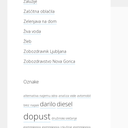
Žaluzije
Zaščitna oblačila
Zelenjava na dom
Živa voda
Žleb
Zobozdravnik Ljubljana
Zobozdravstvo Nova Gorica
Oznake
alternativa najemu odra
analiza vode
avtomobil
darilo
diesel
brez napak
dopust
družinsko srečanje
gastroskopija
gastroskopija izkušnje
gastroskopija