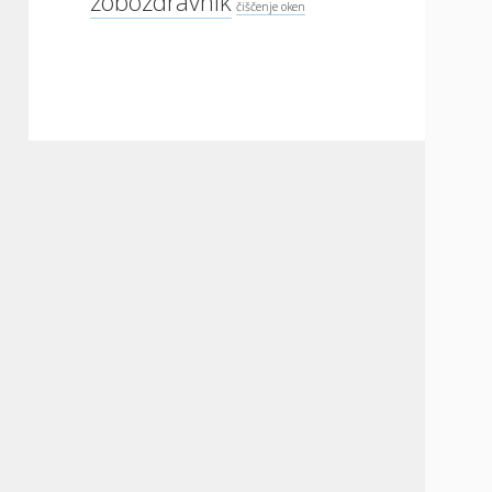
zobozdravnik
čiščenje oken