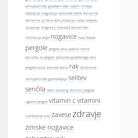
samoplačniško
gradbeni oder najem
hitrejša
absorpcija magnezija
kartonske škatle
komarniki
komarniki za okna
komunikacija v ekipi
krepitev
zaupanja
magnezij
montaža komarnikov
nogavice
motivacija ekipe
nova fasada
pergole
pergole cena
poletno vreme
ponudba za pergole
postavitev gradbenega odra
rak
pregled vozila
prenova doma
recikliranje
selitev
samoplačniška gastroskopija
senčila
team building
tehnični pregledi
vitamin c
vitamini
ugodne pergole
zdravje
zavese
vzdrževanje avta
zimske nogavice