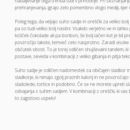
nadaljevanje tega trenda tudi v prihodnje. Pri seznanjanju
prehranjevanja, igrajo zelo pomembno vlogo mediji, kjer izs
Poleg tega, da veljajo suho sadje in oreščki za veliko bolj
pa so tudi veliko bolj nasitni. Vsakdo verjetno ve in lahk
košček čokolade ali pa bonbon, še bolj lačen kot je bil p
povzročijo lakote, temveč celo nasprotno. Zaradi visoke v
občutek sitosti. To je torej odličen shujševalni tandem, k
postave, seveda v kombinaciji z veliko gibanja in pitja tek
Suho sadje je odličen nadomestek za običajen sladkor in 
sladkorje, ki nimajo zgolj praznih kalorij in ne povzročajo
sladolede, tortice in podobno. Če se ne morete upreti sla
odvajanja s suhim sadjem. V kombinaciji z oreščki, ki vas
to zagotovo uspelo!