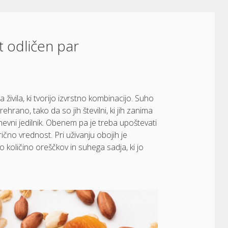
t odličen par
živila, ki tvorijo izvrstno kombinacijo. Suho
hrano, tako da so jih številni, ki jih zanima
nevni jedilnik. Obenem pa je treba upoštevati
rično vrednost. Pri uživanju obojih je
 količino oreščkov in suhega sadja, ki jo