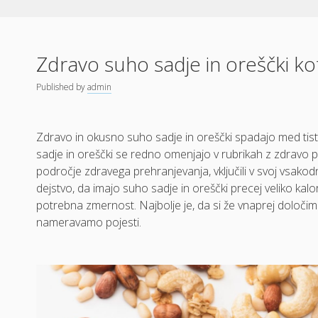
Zdravo suho sadje in oreščki ko
Published
by
admin
Zdravo in okusno suho sadje in oreščki spadajo med tista 
sadje in oreščki se redno omenjajo v rubrikah z zdravo pre
področje zdravega prehranjevanja, vključili v svoj vsakod
dejstvo, da imajo suho sadje in oreščki precej veliko kalo
potrebna zmernost. Najbolje je, da si že vnaprej določimo
nameravamo pojesti.