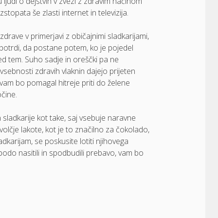
 ljudi o dejstvih v zvezi z zdravim načinom
topata še zlasti internet in televizija.
 zdrave v primerjavi z običajnimi sladkarijami,
o potrdi, da postane potem, ko je pojedel
red tem. Suho sadje in oreščki pa ne
sebnosti zdravih vlaknin dajejo prijeten
i vam bo pomagal hitreje priti do želene
očine.
sladkarije kot take, saj vsebuje naravne
 volčje lakote, kot je to značilno za čokolado,
dkarijam, se poskusite lotiti njihovega
 bodo nasitili in spodbudili prebavo, vam bo