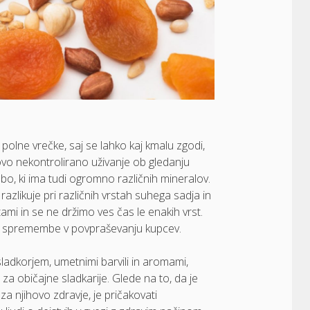
 polne vrečke, saj se lahko kaj kmalu zgodi,
ovo nekontrolirano uživanje ob gledanju
mbo, ki ima tudi ogromno različnih mineralov.
zlikuje pri različnih vrstah suhega sadja in
tami in se ne držimo ves čas le enakih vrst.
ive spremembe v povpraševanju kupcev.
sladkorjem, umetnimi barvili in aromami,
a običajne sladkarije. Glede na to, da je
 njihovo zdravje, je pričakovati