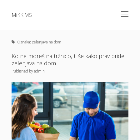
open
MiKK.MS
menu
Sidebar
Kategorije
Alu okna
Oznaka:
zelenjava na dom
Analiza vode
Ko ne moreš na tržnico, ti še kako prav pride
zelenjava na dom
Apartma Bovec
Published
by
admin
Bazeni Intex
Casino
Cene elektrike
Cvetlična korita
Dermatolog samoplačniško
Diesel
Dokolenke