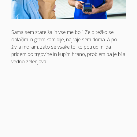
Dom in vrt
Domače olivno olje
Električna energija cena
Sama sem starejša in vse me boli. Zelo težko se
oblačim in grem kam dlje, najraje sem doma. A po
Elektricna polnilnica
živila moram, zato se vsake toliko potrudim, da
Energetika
pridem do trgovine in kupim hrano, problem pa je bila
vedno zelenjava…
Espd
Facelift
Garažna vrata
Gasilci
Gastroskopija samoplačniško
Glukozamin
Grška hrana Izola